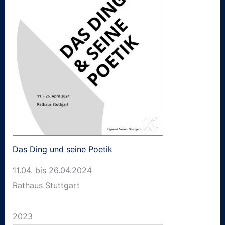
Das Ding und seine Poetik
11.04. bis 26.04.2024
Rathaus Stuttgart
2023