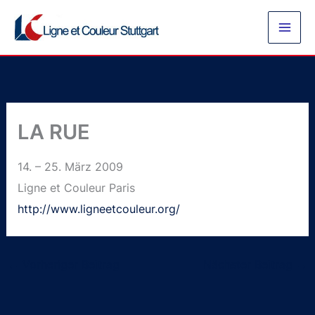
Zum
Inhalt
springen
LA RUE
14. – 25. März 2009
Ligne et Couleur Paris
http://www.ligneetcouleur.org/
←
Vorheriger Beitrag
Nächster Beitrag
→