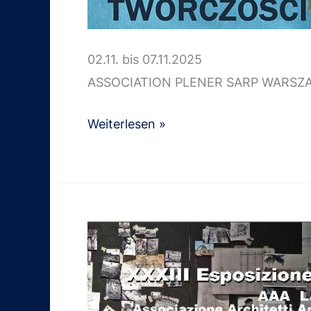
02.11. bis 07.11.2025
ASSOCIATION PLENER SARP WARSZAW
Autumn
Weiterlesen »
coulurs